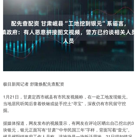
极目新闻记者 舒隆焕配先查配资
1月21日，甘肃定西市岷县有市民发视频称，在一处工地发现银元。
当地居民听闻后拿着铁锹或徒手挖土“寻宝”，深夜仍有市民留守挖
掘。
据媒体报道，网友发布的视频显示，有网友在评论区晒出自己挖出的3
块银元，银元正面写有“甘肃”“中华民国三年”字样，背面写着“壹元”。
岷县岷阳镇政府工作人员称，该地块是一块拆迁用地，21日得知情况