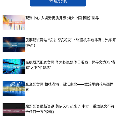
热点资讯
配资中心 入境游提质升级 烟火中国“圈粉”世界
股票配资网站 “该省省该花花”：张雪机车造得野，汽车开
得省！
在线股票配资官网 华为乾崑媒体日观察：探寻奕境X9“贵
感”之下的“智感”
查查配官网 根植湖湘，融汇南北——童治军的花鸟画探
索
股票配资最新资讯 美伊又打起来了 中方：重燃战火不符
合任何一方的利益