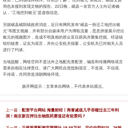
局也未接到发现文物的报告。22日晚，岷县一名官方人士向记者确
认，“工地挖到银元”是虚假信息。
另据岷县岷阳镇政府消息，近日有网民发布“岷县一拆迁工地挖出银
元”等图文视频，并有部分自媒体用户为博取流量，恶意拼接展示挖出
银元的视频图片，造成不明真相的群众盲目跟风并聚集挖掘。经该镇
组织核查，证实为谣言，并向公安机关报案，公安机关已对相关人员
进行了约谈。
当地提醒，网络空间不是法外之地配先查配资，编造和传播网络谣言
需承担相应法律责任。请广大网民自觉抵制谣言，不造谣、不信谣、
不传谣，共同营造清朗网络环境。
旗开网提示：文章来自网络，不代表本站观点。
上一篇：
配资平台网站 海量财经丨商誉减值几乎吞噬过去三年利
润！南京新百押注生物医药赛道还有前景吗？
下一篇：
正规股票配资官网网址 19.58万起，定位中型SUV，26款