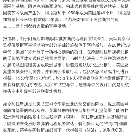
周围的基地、阿达克的海军设施、构成远程预警线的雷达站等，都是
因美苏冷战而产生的。阿拉斯加于1959年成为美国第49个州。阿拉斯
加前副州长米德·特雷德韦尔说：“冷战绝对有助于阿拉斯加的建
立……整个州都有大量的军事活动。”
报道称，由于阿拉斯加与苏联/俄罗斯的地理位置特殊性，美军观察和
监视俄罗斯军事活动的大部分基础设施都位于阿拉斯加。在20世纪50
年代，美国军方开展了一项雄心勃勃的项目，在跨越阿拉斯加和北极
的辽阔地区建立远程监视雷达网络。当时的想法是，当苏联远程轰炸
机起飞试图摧毁美国或欧洲城市，沿着最短航线飞过北极时，美国及
其盟国就会得到警告，并有机会采取行动，包括紧急出动战斗机进行
拦截。1959年至1979年间，埃尔门多夫-理查森联合基地附近部署了3
套装有核弹头的“奈基-大力神”防空导弹，这些导弹的设计目的是用核
弹头空中引爆摧毁苏联轰炸机群。
如今阿拉斯加是北美防空司令部最重要的防空前沿阵地，也是美国导
弹防御部署的核心所在。美军分别在阿拉斯加格里利堡部署了能够拦
截洲际导弹的陆基中段拦截导弹（GBI）、阿拉斯加克利尔基地部署
了能探测来袭洲际导弹的远程预警雷达。特朗普计划的“金穹”导弹防
御系统，还将在阿拉斯加部署下一代拦截器（NGI），以取代GBI。