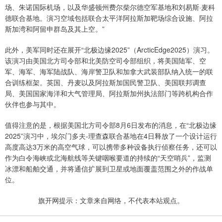
场、朱诺国际机场，以及华盛顿州费尔柴尔德空军基地和刘易斯·麦科
德联合基地。演习空域包括联合太平洋阿拉斯加靶场综合设施、阿拉
斯加湾和阿留申群岛及其上空。”
此外，美军同时还在展开“北极边缘2025”（ArcticEdge2025）演习。
该演习由美国北方司令部和北美防空司令部组织，将美国陆军、空
军、海军、海军陆战队、海岸警卫队和加拿大武装部队纳入统一的联
合训练框架。英国、丹麦以及阿拉斯加国民警卫队、美国联邦调查
局、美国国家海洋和大气管理局、阿拉斯加州执法部门等跨机构合作
伙伴也参与其中。
值得注意的是，根据美国北方司令部8月6日发布的消息，在“北极边缘
2025”演习中，埃尔门多夫-理查森联合基地在4日释放了一个设计运行
高度高达3万米的高空气球，可以携带多种设备执行侦察任务，还可以
作为白令海峡或北海航线等关键咽喉要道的持续的“天空哨兵”，监测
冰漂和船舶交通，并将通信扩展到卫星或地面覆盖范围之外的作战单
位。
旗开网提示：文章来自网络，不代表本站观点。