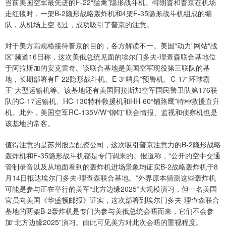
当前美国空军最先进的F-22“猛禽”隐形战斗机。特朗普和普京在机场
走红毯时，一架B-2隐形战略轰炸机和4架F-35隐形战斗机组成的编
队，从机场上空飞过，成功吸引了普京的注意。
对于美方高规格接待普京的目的，各方解读不一。美国“动力”网站“战
区”频道16日称，这次美俄总统见面的埃尔门多夫-理查森联合基地位
于阿拉斯加的安克雷奇。该联合基地是美国空军现役第三联队的基
地，长期部署有F-22隐形战斗机、E-3“哨兵”预警机、C-17“环球霸
王”大型运输机等。该基地还有美国阿拉斯加空军国民警卫队第176联
队的C-17运输机、HC-130特种救援机和HH-60“铺路鹰”特种救援直升
机。此外，美国空军RC-135V/W“铆钉”联合情报、监视和侦察机也是
该基地的常客。
值得注意的是苏州股票配资公司，这次吸引普京注意力的B-2隐形战略
轰炸机和F-35隐形战斗机都是专门调来的。报道称，“公开的空中交通
管制录音以及从地面看到的轰炸机进场景象均证实B-2战略轰炸机于8
月14日抵达埃尔门多夫-理查森联合基地。”外界原本猜测这些轰炸机
可能是参与正在举行的美军“北方边缘2025”大规模演习，但一名美国
官员向美国《华盛顿邮报》证实，这次部署到埃尔门多夫-理查森联合
基地的两架B-2轰炸机是专门为参与美俄总统会晤而来，它们不会参
加“北方边缘2025”演习。由此可见美方对此次会晤的重视程度。