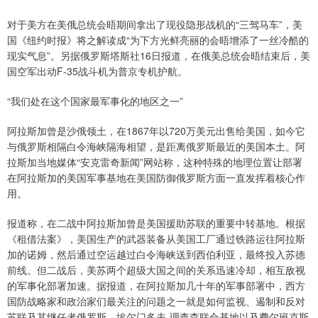
对于美方在美俄总统会晤期间拿出了现役隐形战机的“三驾马车”，美
国《纽约时报》将之解读成“为下方光鲜亮丽的会晤增添了一丝冷酷的
现实气息”。另据俄罗斯塔斯社16日报道，在俄美总统会晤结束后，美
国空军出动F-35战斗机为普京专机护航。
“我们处在这个国家最军事化的地区之一”
阿拉斯加曾是沙俄领土，在1867年以720万美元出售给美国，如今它
与俄罗斯相隔白令海峡隔海相望，是距离俄罗斯最近的美国本土。阿
拉斯加当地媒体“安克雷奇新闻”网站称，这种特殊的地理位置让部署
在阿拉斯加的美国军事基地在美国防御俄罗斯方面一直发挥着核心作
用。
报道称，在二战中阿拉斯加曾是美国援助苏联的重要中转基地。根据
《租借法案》，美国生产的武器装备从美国工厂通过铁路运往阿拉斯
加的诺姆，然后通过空运越过白令海峡送到西伯利亚，最终投入苏德
前线。但二战后，美苏两个超级大国之间的关系迅速冷却，相互敌视
的军事化部署加速。据报道，在阿拉斯加几十年的军事部署中，西方
国防战略家和政治家们最关注的问题之一就是如何监视、遏制和反对
苏联及其继任者俄罗斯。埃尔门多夫-理查森联合基地以及费尔班克斯