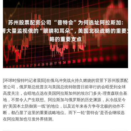
[环球时报特约记者晨阳]在俄乌冲突战火持久燃烧的背景下苏州股票配
资公司，俄罗斯总统普京与美国总统特朗普日前举行的会晤受到全球
高度关注，会晤地点选在美国阿拉斯加州的埃尔门多夫-理查森联合基
地，不禁令人产生联想。阿拉斯加与俄罗斯的历史渊源，从冷战至今
的“美国本土防御第一线”的地位，以及近年来各方争夺北极的动作不
断，都凸显了这里的重要战略地位。而下一轮“普特会”是否会继续选
在阿拉斯加也引发外界猜测。