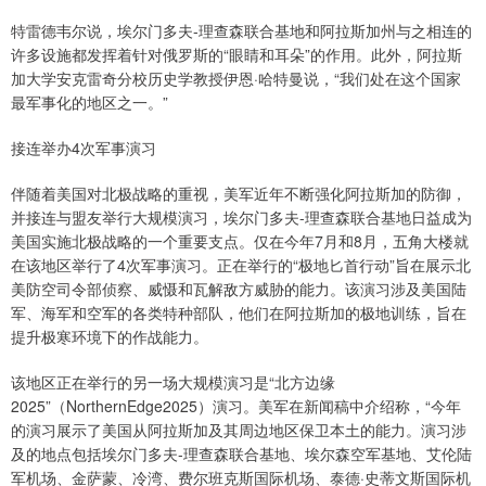
特雷德韦尔说，埃尔门多夫-理查森联合基地和阿拉斯加州与之相连的
许多设施都发挥着针对俄罗斯的“眼睛和耳朵”的作用。此外，阿拉斯
加大学安克雷奇分校历史学教授伊恩·哈特曼说，“我们处在这个国家
最军事化的地区之一。”
接连举办4次军事演习
伴随着美国对北极战略的重视，美军近年不断强化阿拉斯加的防御，
并接连与盟友举行大规模演习，埃尔门多夫-理查森联合基地日益成为
美国实施北极战略的一个重要支点。仅在今年7月和8月，五角大楼就
在该地区举行了4次军事演习。正在举行的“极地匕首行动”旨在展示北
美防空司令部侦察、威慑和瓦解敌方威胁的能力。该演习涉及美国陆
军、海军和空军的各类特种部队，他们在阿拉斯加的极地训练，旨在
提升极寒环境下的作战能力。
该地区正在举行的另一场大规模演习是“北方边缘
2025”（NorthernEdge2025）演习。美军在新闻稿中介绍称，“今年
的演习展示了美国从阿拉斯加及其周边地区保卫本土的能力。演习涉
及的地点包括埃尔门多夫-理查森联合基地、埃尔森空军基地、艾伦陆
军机场、金萨蒙、冷湾、费尔班克斯国际机场、泰德·史蒂文斯国际机