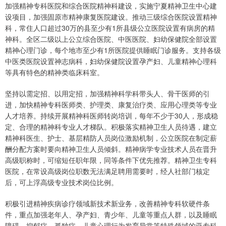
加强精神专科医院和综合医院精神科建设，实施宁夏精神卫生中心建
设项目，加强固原市精神康复医院建设。推动三级综合医院设置精神
科，常住人口超过30万的县至少有1所县级公立医院设置有病房的精
神科。全区二级以上公立综合医院、中医医院、妇幼保健院全部设置
精神心理门诊，每个地市至少有1所医院提供睡眠门诊服务。支持各级
中医类医院设置神志病科，妇幼保健院设置孕产妇、儿童精神心理科
等具有特色的精神类临床科室。
坚持以需定招、以用定招，加强精神科学科带头人、骨干医师的引
进，加快精神专科医师类、护理类、康复治疗类、应用心理类等专业
人才培养。持续开展精神科医师转岗培训，每年不少于30人，形成稳
定、合理的精神科专业人才梯队。积极落实精神卫生人员待遇，建立
精神科医生、护士、基层精防人员岗位激励机制，公立医院在制定薪
酬分配方案时要向精神卫生人员倾斜。精神病学专业技术人员在晋升
高级职称时，可缩短任职年限，同等条件下优先推荐。精神卫生专科
医院，在常设高级岗位职数无法满足聘用需要时，经人社部门核定
后，可上浮高级专业技术岗位比例。
积极引进精神疾病诊疗领域新技术新业务，改善精神专科软硬件条
件，重点加强老年人、孕产妇、青少年、儿童等重点人群，以及睡眠
障碍、抑郁症、孤独症、儿童心理行为发育异常等特殊领域的亚专科