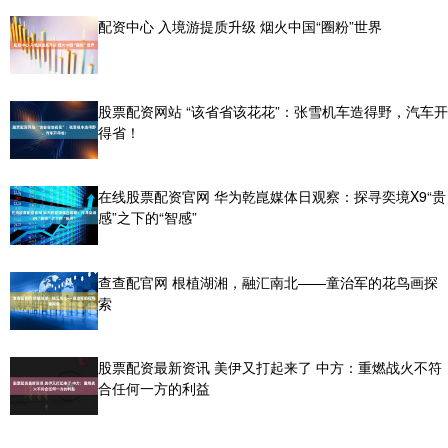
配资中心 入境游提质升级 烟火中国“圈粉”世界
股票配资网站 “该省省该花花”：张雪机车造得野，汽车开
得省！
在线股票配资官网 华为乾崑媒体日观察：探寻奕境X9“贵
感”之下的“智感”
查查配官网 根植湖湘，融汇南北——童治军的花鸟画探
索
股票配资最新资讯 美伊又打起来了 中方：重燃战火不符
合任何一方的利益