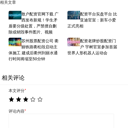
相关文章
散户配资官网下载 广
配资平台实盘平台 比
西发布新规！学生矛
亚迪官宣：新车小爱
盾要分级处置，严禁擅自删
正式亮相
除或销毁事件图片、视频
苏州股票配资公司 衢
配资老牌炒股配资门
丽铁路衢松段启动主
户 宇树官宣参加首届
体施工 建成后衢州到丽水通
世界人形机器人运动会
行时间将缩至50分钟
相关评论
本文评分
*
评论内容
*