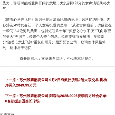
染力，聆听时能感受到开阔的意境，尤其副歌部分的女声演唱风格大
气。
《随着心意去飞翔》歌词呈现出清新脱俗的意境，风格简约明快。内
容涉及对时代变迁、个人发展机遇的呈现，“从远古到眼前，仿佛就在
一瞬间”“从沧海到桑田，也就短短几十年”“梦想之心永不变”“飞向希望
的蓝天”等词句，传递个人奋斗信念。歌曲旋律节奏鲜明，副歌部
分“随着心意去飞翔”重复出现苏州股票配资公司，歌词整体风格简
约，旋律易于记忆。
旗开网提示：文章来自网络，不代表本站观点。
上一篇：
苏州股票配资公司 9月2日海航控股现2笔大宗交易 机构
净买入2849.99万元
下一篇：
苏州股票配资公司 阿森纳2025/2026赛季官方转会名单:
8名新援加盟酋长球场
相关文章