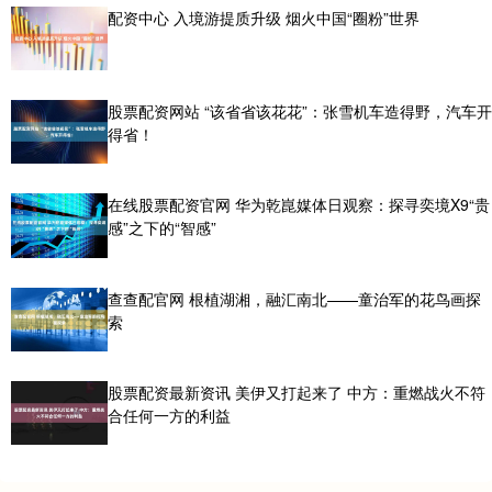
配资中心 入境游提质升级 烟火中国“圈粉”世界
股票配资网站 “该省省该花花”：张雪机车造得野，汽车开
得省！
在线股票配资官网 华为乾崑媒体日观察：探寻奕境X9“贵
感”之下的“智感”
查查配官网 根植湖湘，融汇南北——童治军的花鸟画探
索
股票配资最新资讯 美伊又打起来了 中方：重燃战火不符
合任何一方的利益