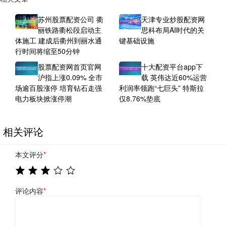
苏州股票配资公司 衢
天津专业炒股配资网
丽铁路衢松段启动主
思科布局AI时代的关
体施工 建成后衢州到丽水通
键基础设施
行时间将缩至50分钟
股票配资网首页官网
十大配资平台app下
沪指上涨0.09% 全市
载 英伟达近60%运营
场逾百股涨停 培育钻石走强
利润率领跑“七巨头” 特斯拉
电力板块掀涨停潮
仅8.76%垫底
相关评论
本文评分
*
评论内容
*