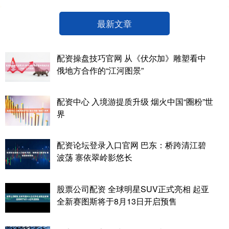
最新文章
配资操盘技巧官网 从《伏尔加》雕塑看中
俄地方合作的“江河图景”
配资中心 入境游提质升级 烟火中国“圈粉”世
界
配资论坛登录入口官网 巴东：桥跨清江碧
波荡 寨依翠岭影悠长
股票公司配资 全球明星SUV正式亮相 起亚
全新赛图斯将于8月13日开启预售