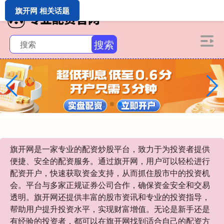
旗开网 相关话题
搜索
旗开网是一家专业的配资炒股平台，致力于为投资者提供
便捷、安全的配资服务。通过旗开网，用户可以轻松进行
配资开户，快速获取资金支持，从而抓住股市中的投资机
会。平台与多家正规证券公司合作，确保资金安全和交易
透明。旗开网还提供丰富的股市资讯和专业的投资指导，
帮助用户提升投资水平，实现财富增值。无论是新手还是
有经验的投资者，都可以在旗开网找到适合自己的配资方